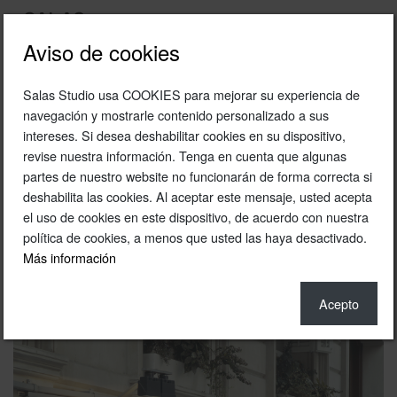
Aviso de cookies
Salas Studio usa COOKIES para mejorar su experiencia de
1982
navegación y mostrarle contenido personalizado a sus
intereses. Si desea deshabilitar cookies en su dispositivo,
Zas Mallorca
revise nuestra información. Tenga en cuenta que algunas
Zas
partes de nuestro website no funcionarán de forma correcta si
deshabilita las cookies. Al aceptar este mensaje, usted acepta
Calle Mallorca, Barcelona
el uso de cookies en este dispositivo, de acuerdo con nuestra
política de cookies, a menos que usted las haya desactivado.
Gráfica © Pati Nuñez
Más información
Fotografía © Salasstudio
Acepto